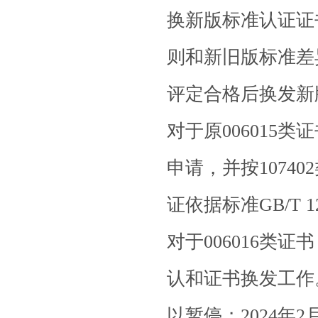
换新版标准认证证
则和新旧版标准差
评定合格后换发新
对于原
006015
类证
申请，并按
107402
证依据标准
GB/T 1
对于
006016
类证书
认和证书换发工作
以暂停；
2024
年
2