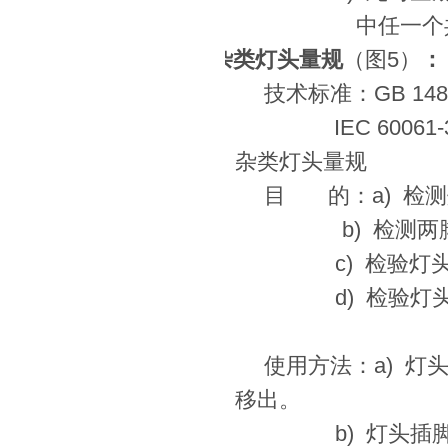
中任一个
杂类灯头量规
（图
5
）
：
技术标准：
GB 148
IEC 60061-
杂类灯头量规
目
的：
a)
检测
b)
检测两
c)
检验灯
d)
检验灯
使用方法：
a)
灯
移出。
b)
灯头插