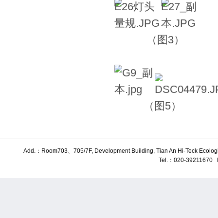
（图3）
（图5） 
Add.：Room703、705/7F, Development Building, Tian An Hi-Teck Ecologic
Tel.：020-39211670