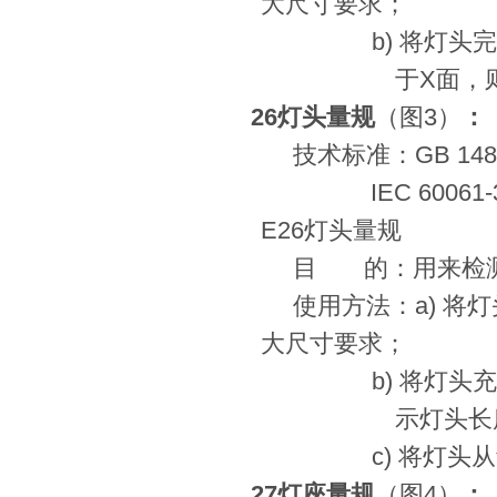
大尺寸要求；
b)
将灯头
于
X
面，
E26
灯头量规
（图
3
）
：
技术标准：
GB 148
IEC 60061-
E26
灯头量规
目
的：用来检
使用方法：
a)
将灯
大尺寸要求；
b)
将灯头
示灯头长
c)
将灯头从
E27
灯座量规
（图
4
）
：