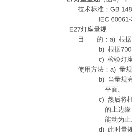
技术标准：
GB 148
IEC 60061-
E27
灯座量规
目
的：
a)
根据
b)
根据
700
c)
检验灯
使用方法：
a)
量
b)
当量规
平面。
c)
然后将
的上边缘
能动为止
d)
此时量