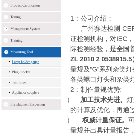
Product Certification
1：公司介绍：
Testing
广州赛达检测
-CE
Management System
证检测机构，对
IEC
，
Training
际检测经验，
是全国
Measuring Tool
ZL 2010 2 0538915.5
Lamp holder gauge
量规及
“G”
系列杂类灯
Plug / socket
各类螺口灯头和杂类
Test finger
2：制作量规优势:
Appliance couplers
1）
加工技术先进。
灯
Pre-shipment Inspection
的计算及优化，再通
2）
权威计量保证。
量规并出具计量报告